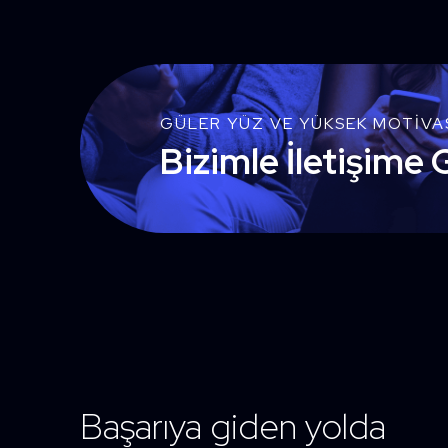
GÜLER YÜZ VE YÜKSEK MOTIVA
Bizimle İletişime 
Başarıya giden yolda