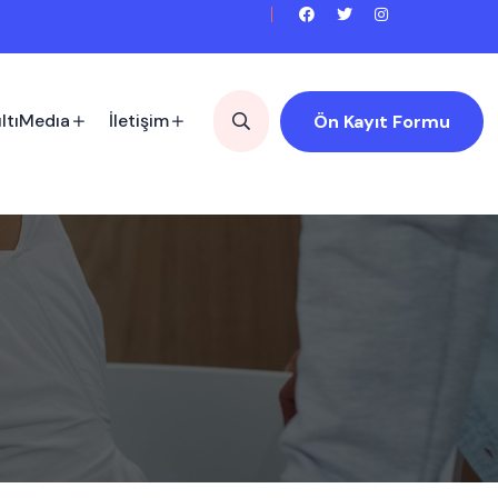
ltıMedıa
İletişim
Ön Kayıt Formu