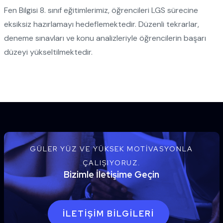
Fen Bilgisi 8. sınıf eğitimlerimiz, öğrencileri LGS sürecine
eksiksiz hazırlamayı hedeflemektedir. Düzenli tekrarlar,
deneme sınavları ve konu analizleriyle öğrencilerin başarı
düzeyi yükseltilmektedir.
GÜLER YÜZ VE YÜKSEK MOTIVASYONLA
ÇALIŞIYORUZ.
Bizimle İletişime Geçin
İLETIŞIM BILGILERI