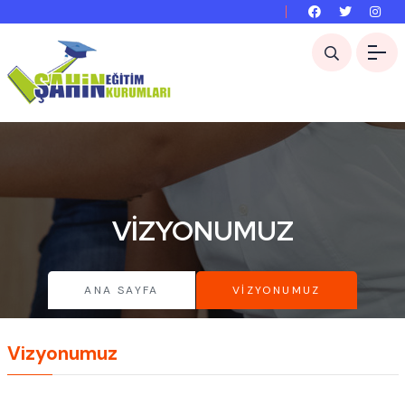
VIZYONUMUZ
ANA SAYFA
VIZYONUMUZ
Vizyonumuz