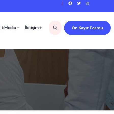
ltıMedıa
İletişim
Ön Kayıt Formu