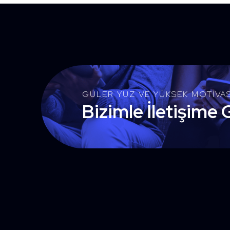
GÜLER YÜZ VE YÜKSEK MOTIVA
Bizimle İletişime 