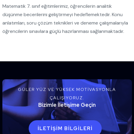
Matematik 7. sınıf eğitimlerimiz, öğrencilerin analitik
düşünme becerilerini geliştirmeyi hedeflemektedir. Konu
anlatımları, soru çözüm teknikleri ve deneme çalışmalarıyla
öğrencilerin sınavlara güçlü hazırlanması sağlanmaktadır.
GÜLER YÜZ VE YÜKSEK MOTIVASYONLA
ÇALIŞIYORUZ.
Bizimle İletişime Geçin
İLETIŞIM BILGILERI