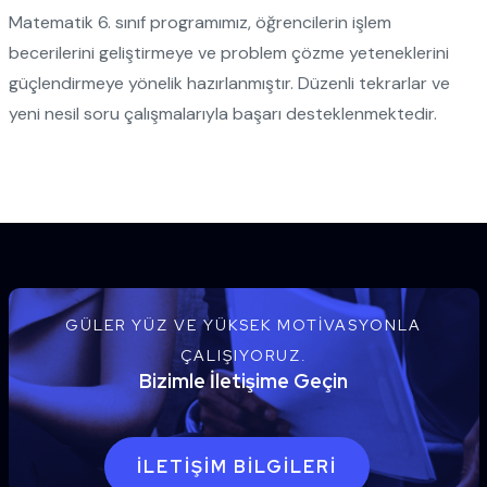
Matematik 6. sınıf programımız, öğrencilerin işlem
becerilerini geliştirmeye ve problem çözme yeteneklerini
güçlendirmeye yönelik hazırlanmıştır. Düzenli tekrarlar ve
yeni nesil soru çalışmalarıyla başarı desteklenmektedir.
GÜLER YÜZ VE YÜKSEK MOTIVASYONLA
ÇALIŞIYORUZ.
Bizimle İletişime Geçin
İLETIŞIM BILGILERI