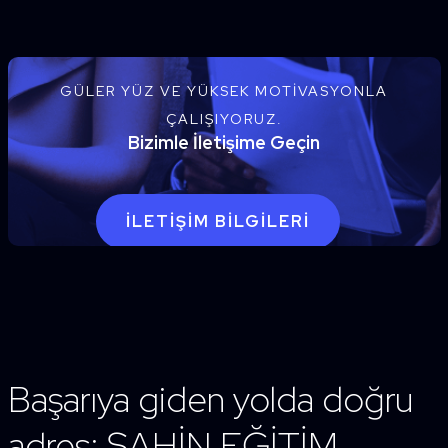
GÜLER YÜZ VE YÜKSEK MOTIVASYONLA
ÇALIŞIYORUZ.
Bizimle İletişime Geçin
İLETIŞIM BILGILERI
Başarıya giden yolda doğru
adres: ŞAHİN EĞİTİM